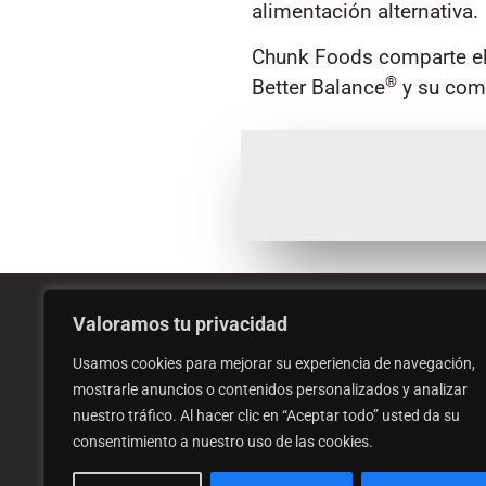
alimentación alternativa.
Chunk Foods comparte el 
®
Better Balance
y su comp
Valoramos tu privacidad
Quién
Usamos cookies para mejorar su experiencia de navegación,
mostrarle anuncios o contenidos personalizados y analizar
Nuestr
nuestro tráfico. Al hacer clic en “Aceptar todo” usted da su
Información Legal
consentimiento a nuestro uso de las cookies.
Invers