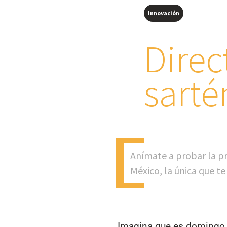
Innovación
Direc
sarté
Anímate a probar la p
México, la única que te
Imagina que es domingo y