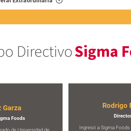
al Extraordinaria
po Directivo
Sigma F
Rodrigo
z Garza
Directo
Sigma Foods
Ingresó a Sigma Foods 
sado de Universidad de