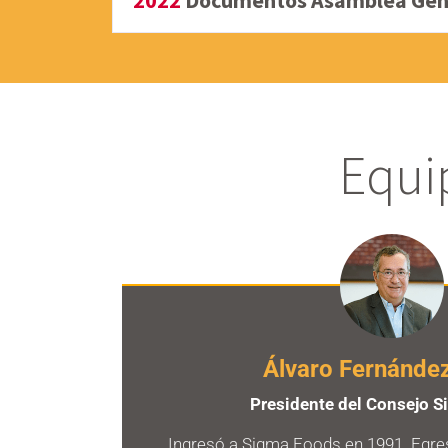
2022
Documentos Asamblea Gener
Equi
Álvaro
Fernánde
Presidente del Consejo 
Ingresó a Sigma Foods en 1991. Egre