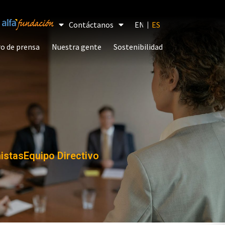
Contáctanos
EN
(
INGLÉS
ESPAÑOL
)
o de prensa
Nuestra gente
Sostenibilidad
stas​
Equipo Directivo