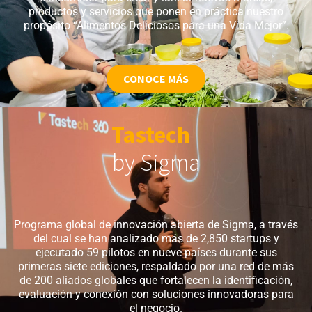
productos y servicios que ponen en práctica nuestro
propósito “Alimentos Deliciosos para una Vida Mejor”.
CONOCE MÁS
Tastech
by Sigma
P
rograma global de innovación abierta de Sigma, a través
del cual se han analizado más de 2,850 startups y
ejecutado 59 pilotos en nueve países durante sus
primeras siete ediciones, respaldado por una red de más
de 200 aliados globales que fortalecen la identificación,
evaluación y conexión con soluciones innovadoras para
el negocio.